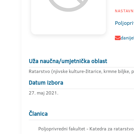
NASTAVNI
Poljopri
danije
Uža naučna/umjetnička oblast
Ratarstvo (njivske kulture-žitarice, krmne biljke, p
Datum izbora
27. maj 2021.
Članica
Poljoprivredni fakultet - Katedra za ratarstv