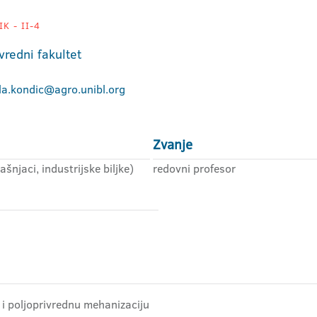
K - II-4
vredni fakultet
la.kondic@agro.unibl.org
Zvanje
ašnjaci, industrijske biljke)
redovni profesor
o i poljoprivrednu mehanizaciju