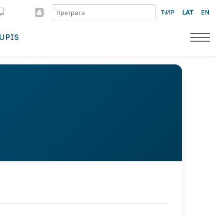
ЋИР
LAT
EN
UPIS