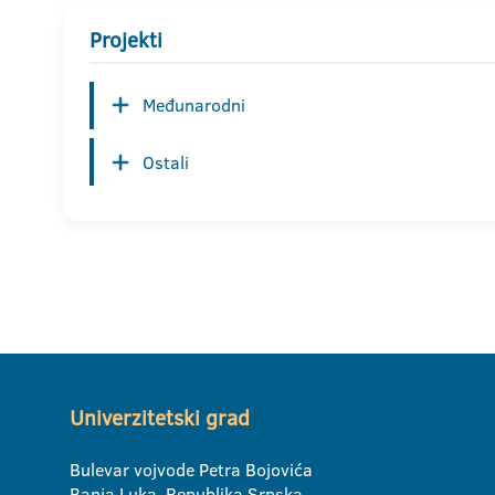
Projekti
Međunarodni
Ostali
Univerzitetski grad
Bulevar vojvode Petra Bojovića
Banja Luka, Republika Srpska