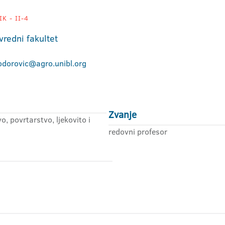
K - II-4
vredni fakultet
odorovic@agro.unibl.org
Zvanje
o, povrtarstvo, ljekovito i
redovni profesor