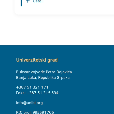
Ostali
Univerzitetski grad
Bulevar vojvode Petra Bojovića
Banja Luka, Republika Srpska
+387 51 321 171
Faks: +387 51 315 694
info@unibl.org
PIC broj: 995591705