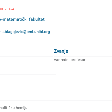
K - II-4
o-matematički fakultet
na.blagojevic@pmf.unibl.org
Zvanje
vanredni profesor
nalitičku hemiju