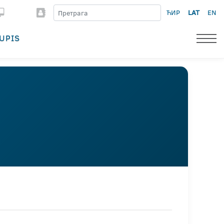
ЋИР
LAT
EN
UPIS