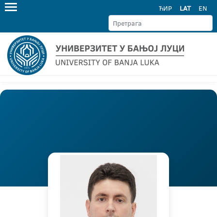
ЋИР
LAT
EN