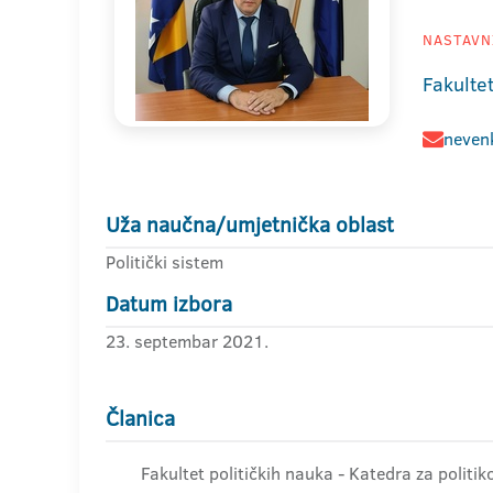
NASTAVNI
Fakultet
neven
Uža naučna/umjetnička oblast
Politički sistem
Datum izbora
23. septembar 2021.
Članica
Fakultet političkih nauka - Katedra za politik