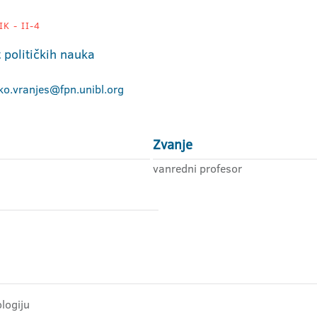
K - II-4
 političkih nauka
ko.vranjes@fpn.unibl.org
Zvanje
vanredni profesor
ologiju