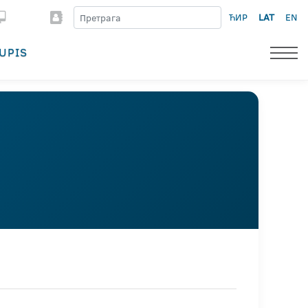
ЋИР
LAT
EN
UPIS