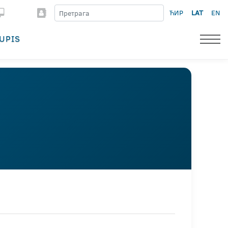
ЋИР
LAT
EN
UPIS