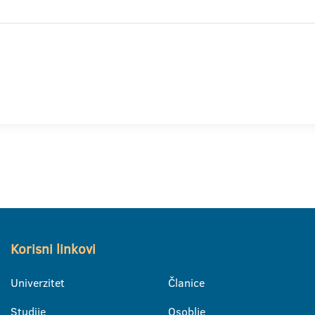
Korisni linkovi
Univerzitet
Članice
Studije
Osoblje