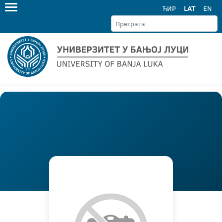
ЋИР
LAT
EN