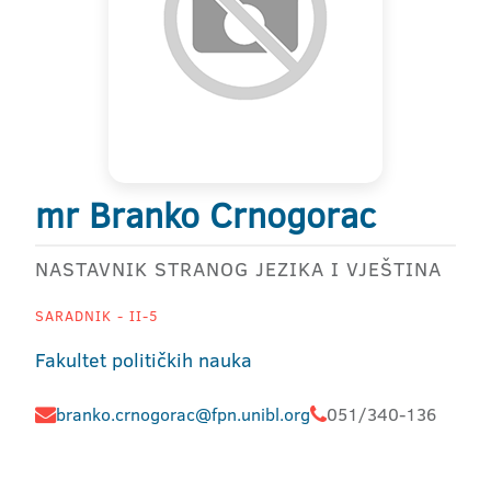
mr Branko Crnogorac
NASTAVNIK STRANOG JEZIKA I VJEŠTINA
SARADNIK - II-5
Fakultet političkih nauka
branko.crnogorac@fpn.unibl.org
051/340-136