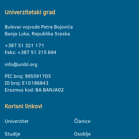
Univerzitetski grad
Bulevar vojvode Petra Bojovića
Banja Luka, Republika Srpska
+387 51 321 171
Faks: +387 51 315 694
info@unibl.org
PIC broj: 995591705
ID broj: E10186843
Erazmus kod: BA BANJA02
Korisni linkovi
Univerzitet
Članice
Studije
Osoblje