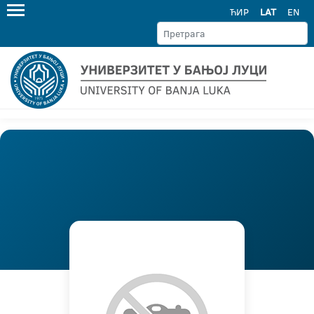
ЋИР
LAT
EN