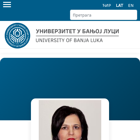
ЋИР
LAT
EN