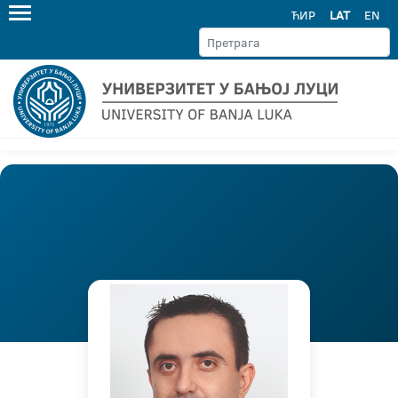
ЋИР
LAT
EN