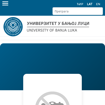
ЋИР
LAT
EN