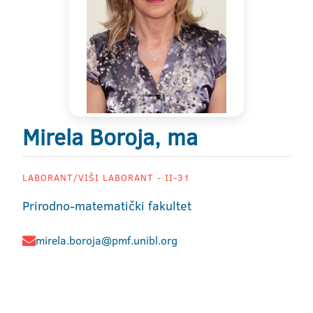
Mirela Boroja, ma
LABORANT/VIŠI LABORANT - II-31
Prirodno-matematički fakultet
mirela.boroja@pmf.unibl.org