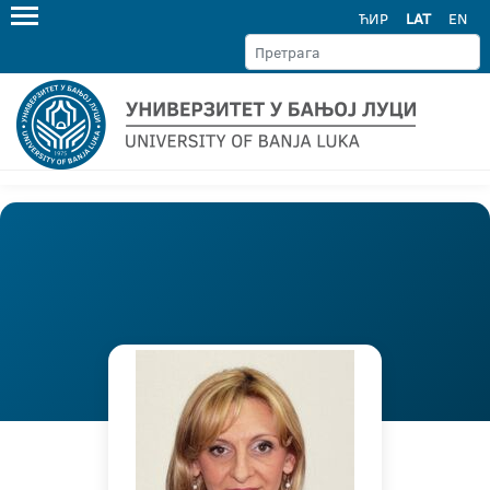
ЋИР
LAT
EN