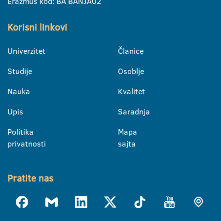
Erazmus kod: BA BANJA02
Korisni linkovi
Univerzitet
Članice
Studije
Osoblje
Nauka
Kvalitet
Upis
Saradnja
Politika
Mapa
privatnosti
sajta
Pratite nas