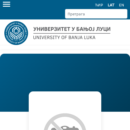
ЋИР
LAT
EN