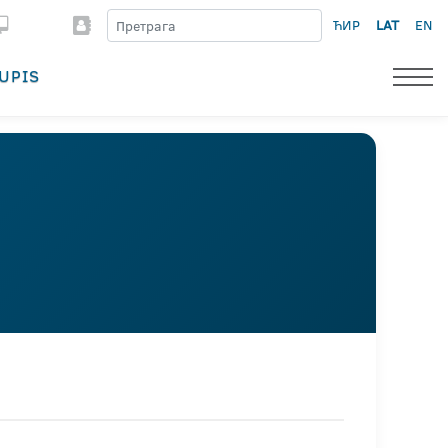
ЋИР
LAT
EN
UPIS