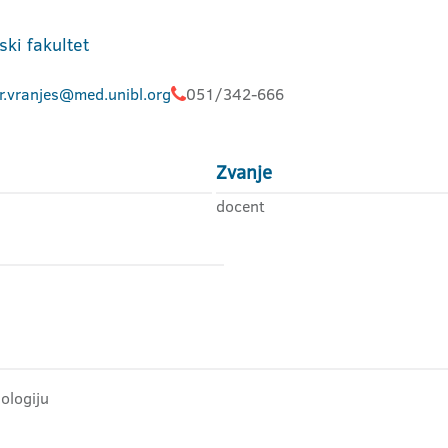
ski fakultet
r.vranjes@med.unibl.org
051/342-666
Zvanje
docent
gologiju