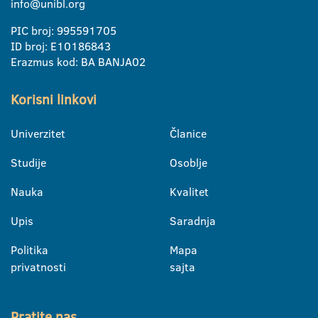
info@unibl.org
PIC broj: 995591705
ID broj: E10186843
Erazmus kod: BA BANJA02
Korisni linkovi
Univerzitet
Članice
Studije
Osoblje
Nauka
Kvalitet
Upis
Saradnja
Politika
Mapa
privatnosti
sajta
Pratite nas