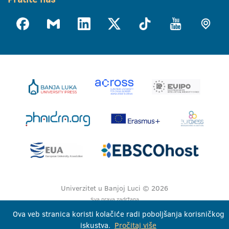
Univerzitet u Banjoj Luci © 2026
Sva prava zadržana
Ova veb stranica koristi kolačiće radi poboljšanja korisničkog
iskustva.
Pročitaj više