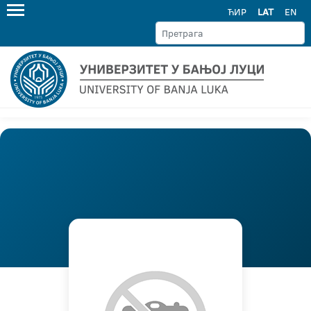
ЋИР
LAT
EN