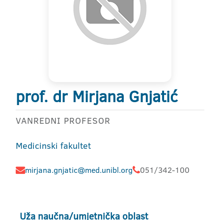
prof. dr Mirjana Gnjatić
VANREDNI PROFESOR
Medicinski fakultet
mirjana.gnjatic@med.unibl.org
051/342-100
Uža naučna/umjetnička oblast