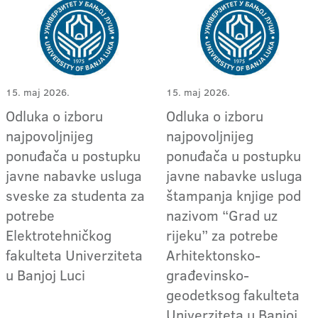
15. maj 2026.
15. maj 2026.
Odluka o izboru
Odluka o izboru
najpovoljnijeg
najpovoljnijeg
ponuđača u postupku
ponuđača u postupku
javne nabavke usluga
javne nabavke usluga
sveske za studenta za
štampanja knjige pod
potrebe
nazivom “Grad uz
Elektrotehničkog
rijeku” za potrebe
fakulteta Univerziteta
Arhitektonsko-
u Banjoj Luci
građevinsko-
geodetksog fakulteta
Univerziteta u Banjoj