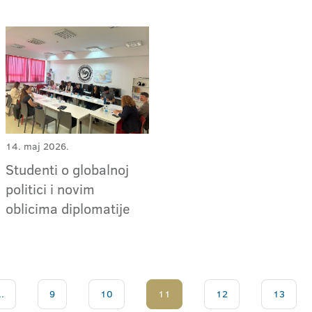
14. maj 2026.
Studenti o globalnoj
politici i novim
oblicima diplomatije
..
9
10
11
12
13