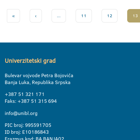
«
‹
...
11
12
13
Univerzitetski grad
Bulevar vojvode Petra Bojovića
Banja Luka, Republika Srpska
+387 51 321 171
Faks: +387 51 315 694
info@unibl.org
PIC broj: 995591705
ID broj: E10186843
Erazmus kod: BA BANJA02