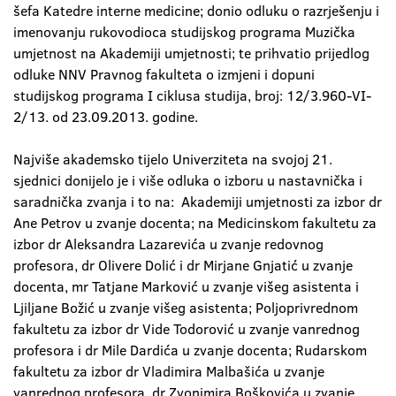
šefa Katedre interne medicine; donio odluku o razrješenju i
imenovanju rukovodioca studijskog programa Muzička
umjetnost na Akademiji umjetnosti; te prihvatio prijedlog
odluke NNV Pravnog fakulteta o izmjeni i dopuni
studijskog programa I ciklusa studija, broj: 12/3.960-VI-
2/13. od 23.09.2013. godine.
Najviše akademsko tijelo Univerziteta na svojoj 21.
sjednici donijelo je i više odluka o izboru u nastavnička i
saradnička zvanja i to na: Akademiji umjetnosti za izbor dr
Ane Petrov u zvanje docenta; na Medicinskom fakultetu za
izbor dr Aleksandra Lazarevića u zvanje redovnog
profesora, dr Olivere Dolić i dr Mirjane Gnjatić u zvanje
docenta, mr Tatjane Marković u zvanje višeg asistenta i
Ljiljane Božić u zvanje višeg asistenta; Poljoprivrednom
fakultetu za izbor dr Vide Todorović u zvanje vanrednog
profesora i dr Mile Dardića u zvanje docenta; Rudarskom
fakultetu za izbor dr Vladimira Malbašića u zvanje
vanrednog profesora, dr Zvonimira Boškovića u zvanje