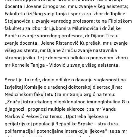
docenta i Jovane Crnogorac, mr u zvanje višeg asistenta;
Fakultetu fizičkog vaspitanja i sporta za izbor dr Toplice
Stojanovića u zvanje vanredog profesora; te na Filološkom
fakultetu za izbor dr Ljubomira Milutinovića i dr Željke
Babić u zvanje vanrednog profesora, dr Dijane Tica u
zvanje docenta, Jelene Ristanović Kuprešak, mr u zvanje
višeg asistenta, mr Dijane Zrnić u zvanje nastavnika
stranog jezika, te je donesena odluka o ponovnom izboru
mr Kornelie Tanjga - Vidović u zvanje višeg asistenta.
Senat je, takođe, donio odluke o davanju saglasnosti na
Izvještaj Komisije o urađenoj doktorskoj disertaciji na:
Medicinskom fakultetu (za mr Sanju Grgić na temu:
„Značaj intratekalnog oligoklonalnog imunoglobulina G u
dijagnozi i prognozi multiple skleroze“; za mr Vandu
Marković Peković na temu: „Upotreba lijekova u
gerijatrijskoj populaciji Republike Srpske – struktura,
polifarmacija i potencijalne interakcije lijekova“; te za mr