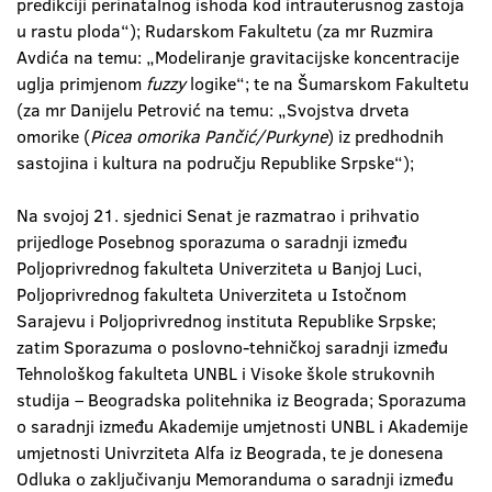
predikciji perinatalnog ishoda kod intrauterusnog zastoja
u rastu ploda“); Rudarskom Fakultetu (za mr Ruzmira
Avdića na temu: „Modeliranje gravitacijske koncentracije
uglja primjenom
fuzzy
logike“; te na Šumarskom Fakultetu
(za mr Danijelu Petrović na temu: „Svojstva drveta
omorike (
Picea omorika Pančić/Purkyne
) iz predhodnih
sastojina i kultura na području Republike Srpske“);
Na svojoj 21. sjednici Senat je razmatrao i prihvatio
prijedloge Posebnog sporazuma o saradnji između
Poljoprivrednog fakulteta Univerziteta u Banjoj Luci,
Poljoprivrednog fakulteta Univerziteta u Istočnom
Sarajevu i Poljoprivrednog instituta Republike Srpske;
zatim Sporazuma o poslovno-tehničkoj saradnji između
Tehnološkog fakulteta UNBL i Visoke škole strukovnih
studija – Beogradska politehnika iz Beograda; Sporazuma
o saradnji između Akademije umjetnosti UNBL i Akademije
umjetnosti Univrziteta Alfa iz Beograda, te je donesena
Odluka o zaključivanju Memoranduma o saradnji između