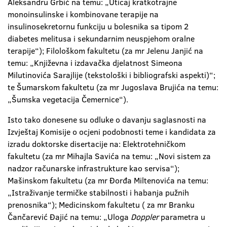
Aleksandru Grbić na temu: „Uticaj kratkotrajne
monoinsulinske i kombinovane terapije na
insulinosekretornu funkciju u bolesnika sa tipom 2
diabetes melitusa i sekundarnim neuspjehom oralne
terapije“); Filološkom fakultetu (za mr Jelenu Janjić na
temu: „Književna i izdavačka djelatnost Simeona
Milutinovića Sarajlije (tekstološki i bibliografski aspekti)“;
te Šumarskom fakultetu (za mr Jugoslava Brujića na temu:
„Šumska vegetacija Čemernice“).
Isto tako donesene su odluke o davanju saglasnosti na
Izvještaj Komisije o ocjeni podobnosti teme i kandidata za
izradu doktorske disertacije na: Elektrotehničkom
fakultetu (za mr Mihajla Savića na temu: „Novi sistem za
nadzor računarske infrastrukture kao servisa“);
Mašinskom fakultetu (za mr Đorđa Miltenovića na temu:
„Istraživanje termičke stabilnosti i habanja pužnih
prenosnika“); Medicinskom fakultetu ( za mr Branku
Čančarević Đajić na temu: „Uloga
Doppler
parametra u