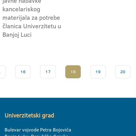
javne nabavke
kancelariskog
materijala za potrebe
članica Univerzitetu u
Banjoj Luci
.
16
17
18
19
20
Univerzitetski grad
Bulevar vojvode Petra Bojovića