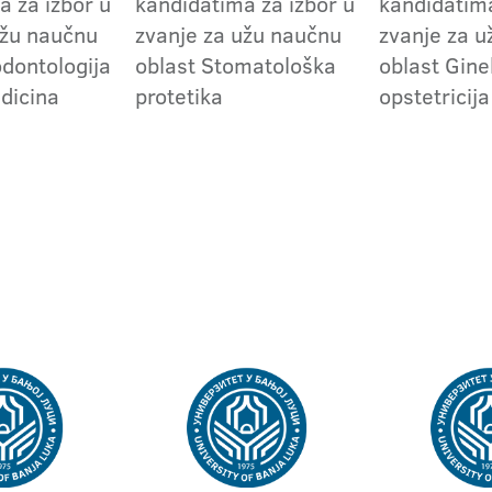
a za izbor u
kandidatima za izbor u
kandidatima
užu naučnu
zvanje za užu naučnu
zvanje za 
odontologija
oblast Stomatološka
oblast Gine
edicina
protetika
opstetricija