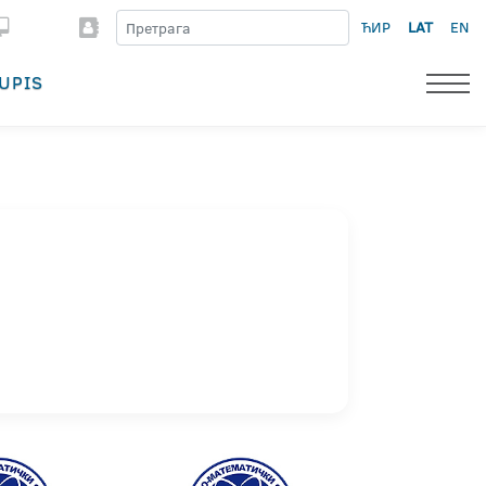
ЋИР
LAT
EN
UPIS