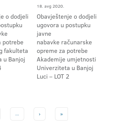
18. avg 2020.
e o dodjeli
Obavještenje o dodjeli
postupku
ugovora u postupku
vke
javne
a potrebe
nabavke računarske
 fakulteta
opreme za potrebe
a u Banjoj
Akademije umjetnosti
4
Univerziteta u Banjoj
Luci – LOT 2
...
›
»