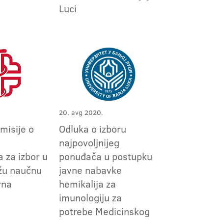
Luci
20. avg 2020.
omisije o
Odluka o izboru
m
najpovoljnijeg
 za izbor u
ponuđača u postupku
užu naučnu
javne nabavke
rna
hemikalija za
imunologiju za
potrebe Medicinskog