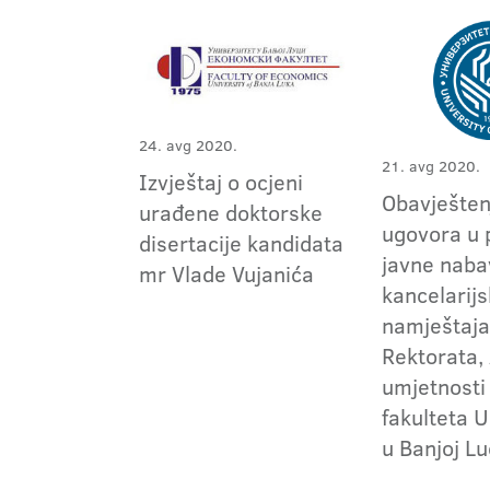
24. avg 2020.
21. avg 2020.
Izvještaj o ocjeni
Obavještenj
urađene doktorske
ugovora u 
disertacije kandidata
javne naba
mr Vlade Vujanića
kancelarij
namještaja
Rektorata,
umjetnosti 
fakulteta U
u Banjoj Lu