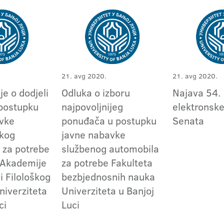
21. avg 2020.
21. avg 2020.
e o dodjeli
Odluka o izboru
Najava 54.
postupku
najpovoljnijeg
elektronske
vke
ponuđača u postupku
Senata
skog
javne nabavke
 za potrebe
službenog automobila
 Akademije
za potrebe Fakulteta
i Filološkog
bezbjednosnih nauka
niverziteta
Univerziteta u Banjoj
ci
Luci