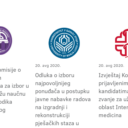
20. avg 2020.
20. avg 2020.
omisije o
Odluka o izboru
Izvještaj K
m
najpovoljnijeg
prijavljeni
a za izbor u
ponuđača u postupku
kandidatima
užu naučnu
javne nabavke radova
zvanje za 
odika
na izgradnji i
oblast Inte
og
rekonstrukciji
medicina
pješačkih staza u