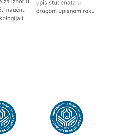
 za izbor u
upis studenata u
užu naučnu
drugom upisnom roku
kologija i