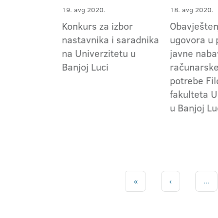
19. avg 2020.
18. avg 2020.
Konkurs za izbor
Obavještenj
nastavnika i saradnika
ugovora u 
na Univerzitetu u
javne naba
Banjoj Luci
računarsk
potrebe Fi
fakulteta U
u Banjoj Lu
«
‹
...