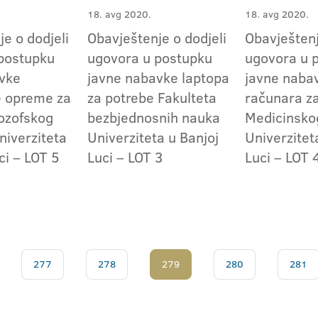
18. avg 2020.
18. avg 2020.
e o dodjeli
Obavještenje o dodjeli
Obavještenj
postupku
ugovora u postupku
ugovora u 
vke
javne nabavke laptopa
javne naba
e opreme za
za potrebe Fakulteta
računara z
lozofskog
bezbjednosnih nauka
Medicinskog
niverziteta
Univerziteta u Banjoj
Univerzitet
ci – LOT 5
Luci – LOT 3
Luci – LOT 
277
278
279
280
281