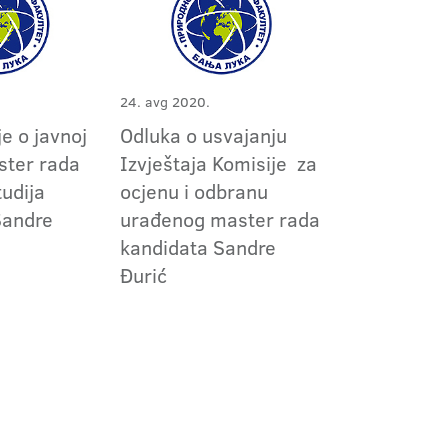
24. avg 2020.
e o javnoj
Odluka o usvajanju
ster rada
Izvještaja Komisije za
tudija
ocjenu i odbranu
Sandre
urađenog master rada
kandidata Sandre
Đurić