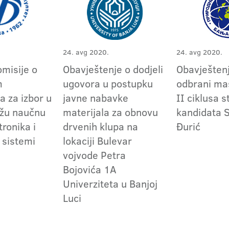
24. avg 2020.
24. avg 2020.
omisije o
Obavještenje o dodjeli
Obavještenj
m
ugovora u postupku
odbrani ma
a za izbor u
javne nabavke
II ciklusa s
užu naučnu
materijala za obnovu
kandidata 
tronika i
drvenih klupa na
Đurić
 sistemi
lokaciji Bulevar
vojvode Petra
Bojovića 1A
Univerziteta u Banjoj
Luci