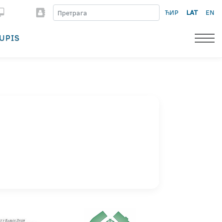
ЋИР
LAT
EN
UPIS