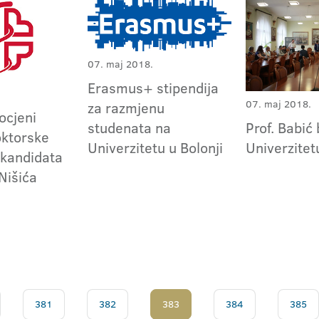
07. maj 2018.
Erasmus+ stipendija
07. maj 2018.
za razmjenu
 ocjeni
studenata na
Prof. Babić
ktorske
Univerzitetu u Bolonji
Univerzitet
 kandidata
Nišića
381
382
383
384
385