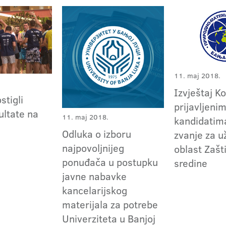
11. maj 2018.
Izvještaj K
stigli
prijavljeni
ultate na
11. maj 2018.
kandidatima
Odluka o izboru
zvanje za 
najpovoljnijeg
oblast Zašt
ponuđača u postupku
sredine
javne nabavke
kancelarijskog
materijala za potrebe
Univerziteta u Banjoj