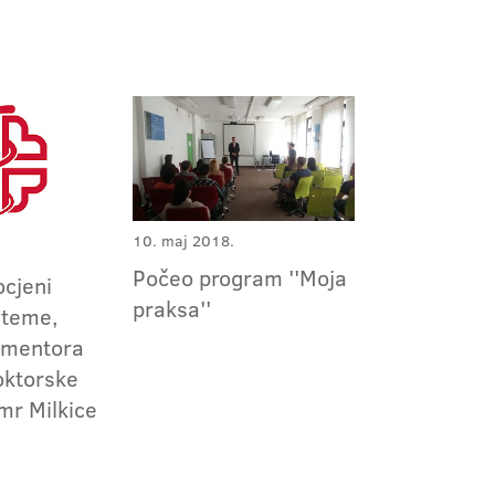
10. maj 2018.
Počeo program ''Moja
ocjeni
praksa''
 teme,
i mentora
oktorske
 mr Milkice