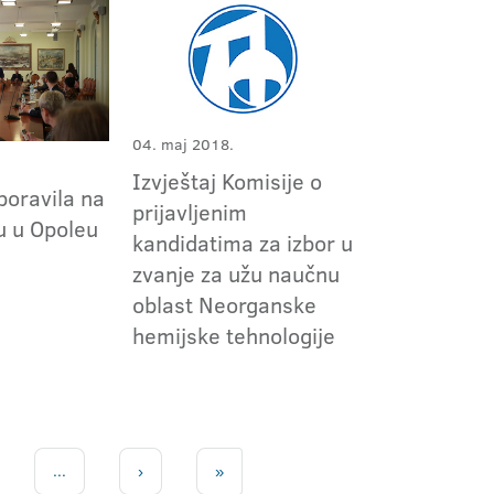
04. maj 2018.
Izvještaj Komisije o
 boravila na
prijavljenim
u u Opoleu
kandidatima za izbor u
zvanje za užu naučnu
oblast Neorganske
hemijske tehnologije
...
›
»