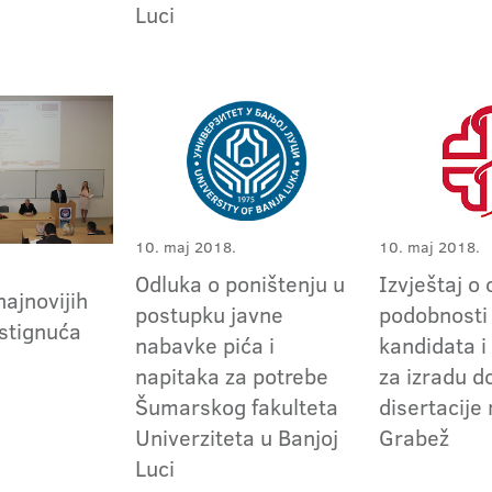
Luci
10. maj 2018.
10. maj 2018.
Odluka o poništenju u
Izvještaj o 
ajnovijih
postupku javne
podobnosti
stignuća
nabavke pića i
kandidata 
napitaka za potrebe
za izradu d
Šumarskog fakulteta
disertacije
Univerziteta u Banjoj
Grabež
Luci