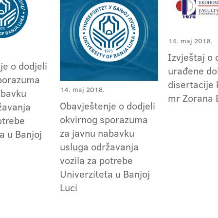
14. maj 2018.
Izvještaj o 
e o dodjeli
urađene do
sporazuma
disertacije
14. maj 2018.
abavku
mr Zorana 
Obavještenje o dodjeli
žavanja
okvirnog sporazuma
otrebe
za javnu nabavku
a u Banjoj
usluga održavanja
vozila za potrebe
Univerziteta u Banjoj
Luci