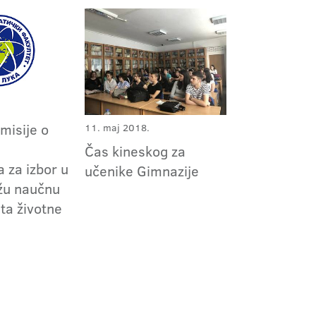
omisije o
11. maj 2018.
m
Čas kineskog za
 za izbor u
učenike Gimnazije
užu naučnu
ita životne