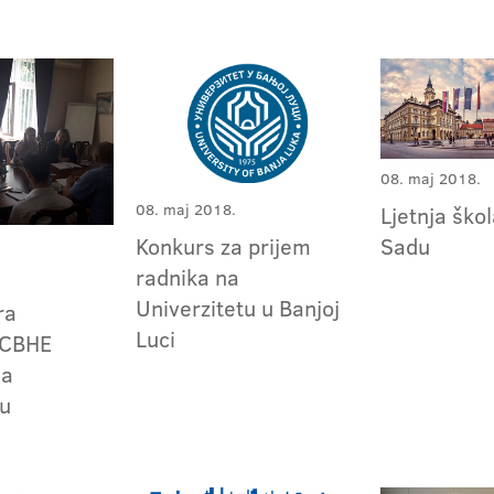
08. maj 2018.
08. maj 2018.
Ljetnja šk
Konkurs za prijem
Sadu
radnika na
Univerzitetu u Banjoj
ra
Luci
 CBHE
na
tu