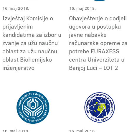
16. maj 2018.
16. maj 2018.
Izvještaj Komisije o
Obavještenje o dodjeli
prijavljenim
ugovora u postupku
kandidatima za izbor u
javne nabavke
zvanje za užu naučnu
računarske opreme za
oblast za užu naučnu
potrebe EURAXESS
oblast Biohemijsko
centra Univerziteta u
inženjerstvo
Banjoj Luci – LOT 2
16. maj 2018.
16. maj 2018.