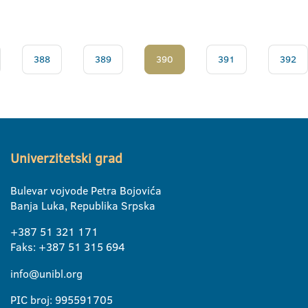
388
389
390
391
392
Univerzitetski grad
Bulevar vojvode Petra Bojovića
Banja Luka, Republika Srpska
+387 51 321 171
Faks: +387 51 315 694
info@unibl.org
PIC broj: 995591705