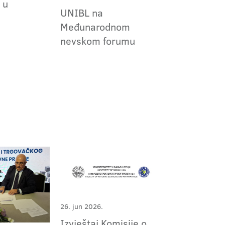
 u
UNIBL na
j
Međunarodnom
nevskom forumu
26. jun 2026.
Izvještaj Komisije o