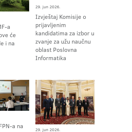
29. jun 2026.
Izvještaj Komisije o
prijavljenim
MF-a
kandidatima za izbor u
ove će
zvanje za užu naučnu
e i na
oblast Poslovna
Informatika
 FPN-a na
29. jun 2026.