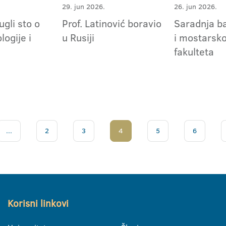
29. jun 2026.
26. jun 2026.
gli sto o
Prof. Latinović boravio
Saradnja b
logije i
u Rusiji
i mostarsk
fakulteta
...
2
3
4
5
6
Korisni linkovi