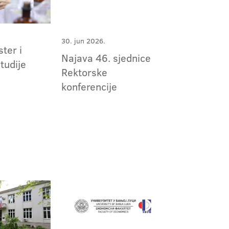
30. jun 2026.
ter i
Najava 46. sjednice
studije
Rektorske
konferencije