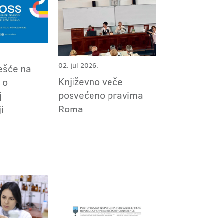
02. jul 2026.
ešće na
Književno veče
 o
posvećeno pravima
j
Roma
i