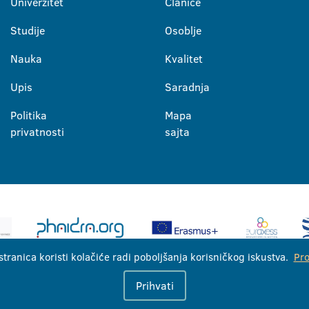
Univerzitet
Članice
Studije
Osoblje
Nauka
Kvalitet
Upis
Saradnja
Politika
Mapa
privatnosti
sajta
stranica koristi kolačiće radi poboljšanja korisničkog iskustva.
Pro
Univerzitet u Banjoj Luci © 2026
Prihvati
Sva prava zadržana