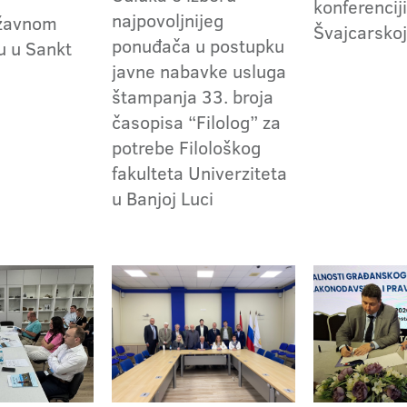
konferenciji
najpovoljnijeg
ržavnom
Švajcarsko
ponuđača u postupku
u u Sankt
javne nabavke usluga
u
štampanja 33. broja
časopisa “Filolog” za
potrebe Filološkog
fakulteta Univerziteta
u Banjoj Luci