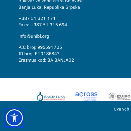
Bulevar vojvode Petra Bojovića
Banja Luka, Republika Srpska
+387 51 321 171
Faks: +387 51 315 694
info@unibl.org
PIC broj: 995591705
ID broj: E10186843
Erazmus kod: BA BANJA02
Ova veb 