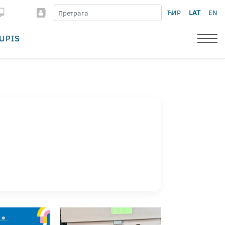
ЋИР
LAT
EN
UPIS