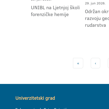
29. jun 2026.
UNIBL na Ljetnjoj školi
Održan okru
forenzičke hemije
razvoju geo
rudarstva
«
‹
Univerzitetski grad