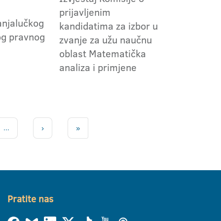
prijavljenim
anjalučkog
kandidatima za izbor u
og pravnog
zvanje za užu naučnu
oblast Matematička
analiza i primjene
...
›
»
Pratite nas