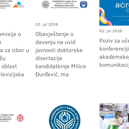
02. jul 2026.
02. jul 2026.
omisije o
Obavještenje o
Poziv za uč
m
davanju na uvid
konferenciji
a za izbor u
javnosti doktorske
akademsko
užu
disertacije
komunikacij
 oblast
kandidatkinje Milice
elevizijska
Đurđević, ma