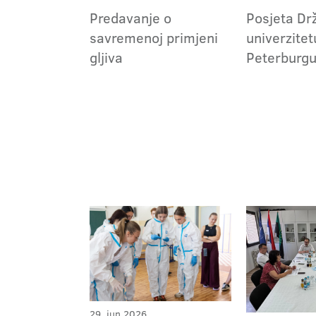
Predavanje o
Posjeta D
savremenoj primjeni
univerzitet
gljiva
Peterburg
29. jun 2026.