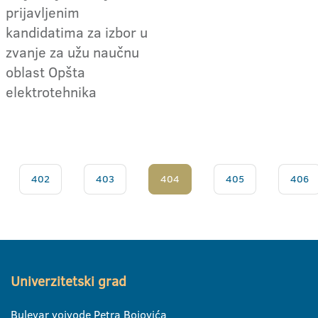
prijavljenim
kandidatima za izbor u
zvanje za užu naučnu
oblast Opšta
elektrotehnika
402
403
404
405
406
Univerzitetski grad
Bulevar vojvode Petra Bojovića