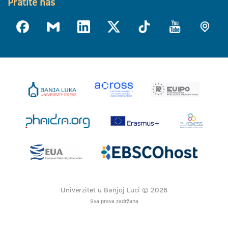
Pratite nas
Univerzitet u Banjoj Luci © 2026
Sva prava zadržana