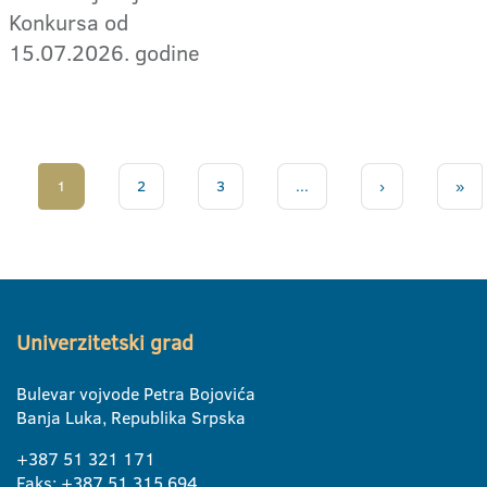
Konkursa od
15.07.2026. godine
1
2
3
...
›
»
Univerzitetski grad
Bulevar vojvode Petra Bojovića
Banja Luka, Republika Srpska
+387 51 321 171
Faks: +387 51 315 694