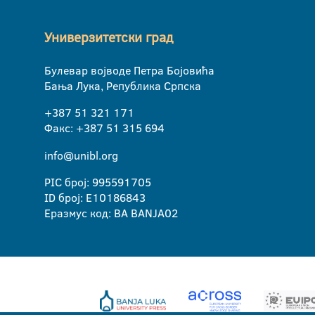
Универзитетски град
Булевар војводе Петра Бојовића
Бања Лука, Република Српска
+387 51 321 171
Факс: +387 51 315 694
info@unibl.org
PIC број: 995591705
ID број: E10186843
Еразмус код: BA BANJA02