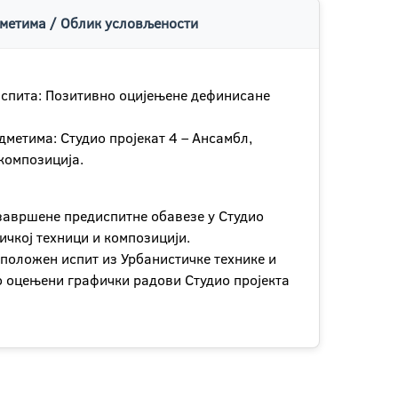
метима / Облик условљености
спита: Позитивно оцијењене дефинисане
метима: Студио пројекат 4 – Ансамбл,
композиција.
завршене предиспитне обавезе у Студио
ичкоj техници и композицији.
положен испит из Урбанистичке технике и
о оцењени графички радови Студио пројекта