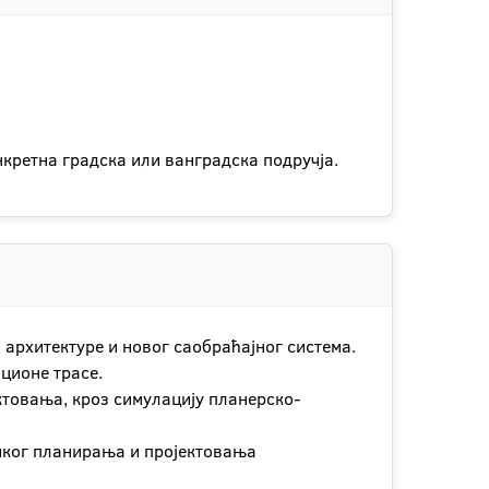
кретна градска или ванградска подручја.
 архитектуре и новог саобраћајног система.
ционе трасе.
ктовања, кроз симулацију планерско-
чког планирања и пројектовања