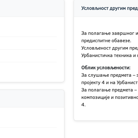
Условљност другим пред
За полагање завршног и
предиспитне обавезе.
Условљеност другим пред
Урбанистичка техника и 
Облик условљености:
За слушање предмета – 
пројекту 4 и на Урбанист
За полагање предмета – 
композиције и позитивн
4.