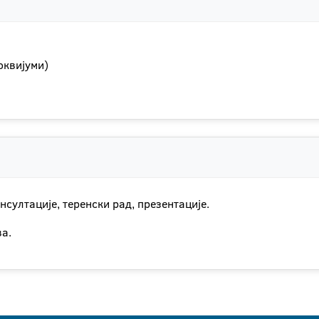
оквијуми)
нсултације, теренски рад, презентације.
а.