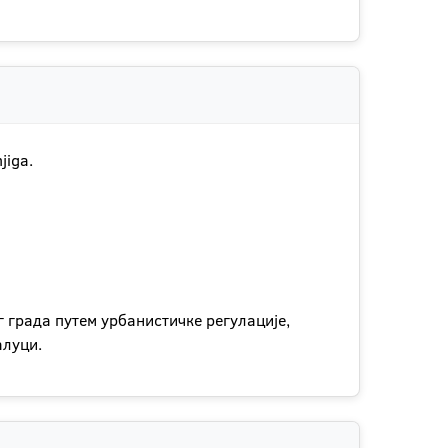
jiga.
града путем урбанистичке регулације,
алуци.