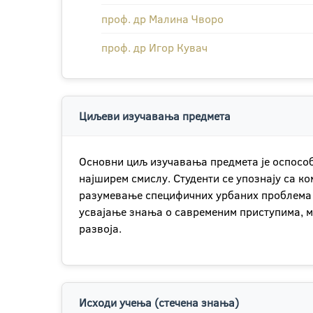
проф. др Малина Чворо
проф. др Игор Кувач
Циљеви изучавања предмета
Основни циљ изучавања предмета је оспосо
најширем смислу. Студенти се упознају са к
разумевање специфичних урбаних проблема 
усвајање знања о савременим приступима, 
развоја.
Исходи учења (стечена знања)