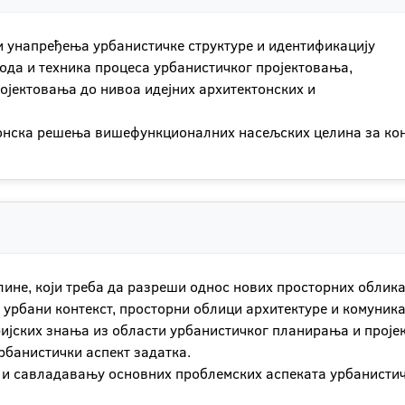
унапређења урбанистичке структуре и идентификацију
ода и техника процеса урбанистичког пројектовања,
ојектовања до нивоа идејних архитектонских и
тонска решења вишефункционалних насељских целина за кон
ине, који треба да разреши однос нових просторних облика
 урбани контекст, просторни облици архитектуре и комуника
ријских знања из области урбанистичког планирања и проје
урбанистички аспект задатка.
 и савладавању основних проблемских аспеката урбанисти