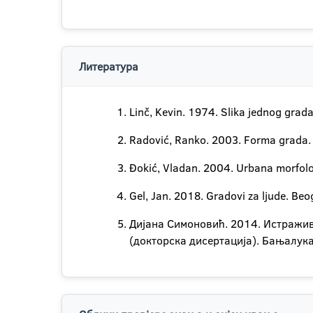
Литература
Linč, Kevin. 1974. Slika jednog grad
Radović, Ranko. 2003. Forma grada. 
Đokić, Vladan. 2004. Urbana morfolog
Gel, Jan. 2018. Gradovi za ljude. Be
Дијана Симоновић. 2014. Истражив
(докторска дисертација). Бањалук