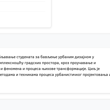
бљавање студената за бављење урбаним дизајном у
омплексношћу градских простора, кроз проучавање и
и феномена и процеса њихове трансформације. Циљ је
методама и техникама процеса урбанистичког пројектовања