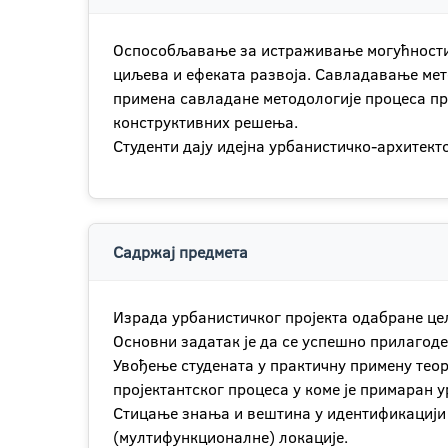
Оспособљавање за истраживање могућности 
циљева и ефеката развоја. Савладавање мет
примена савладане методологије процеса пр
конструктивних решењa.
Студенти дају идејна урбанистичко-архитек
Садржај предмета
Израда урбанистичког пројекта одабране цел
Основни задатак је да се успешно прилагоде
Увођење студената у практичну примену тео
пројектантског процеса у коме је примаран 
Стицање знања и вештина у идентификацији
(мултифункционалне) локације.