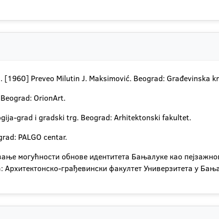
a. [1960] Preveo Milutin J. Maksimović. Beograd: Građevinska kn
Beograd: OrionArt.
ija-grad i gradski trg. Beograd: Arhitektonski fakultet.
ograd: PALGO centar.
ање могућности обнове идентитета Бањалуке као пејзажног 
а: Архитектонско-грађевински факултет Универзитета у Бањ