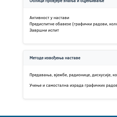
Облици провјере знања и оцјењивање
Активност у настави
Предиспитне обавезе (графички радови, кол
Завршни испит
Методе извођења наставе
Предавања, вјежбе, радионице, дискусије, ко
Учење и самостална израда графичких радов