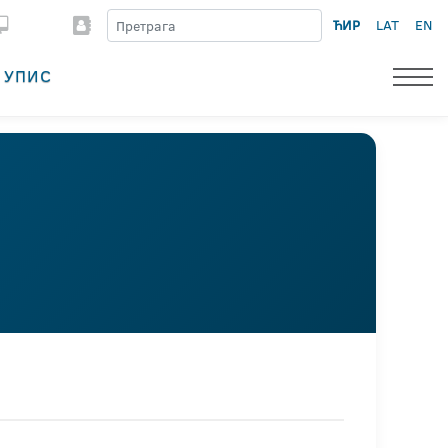
ЋИР
LAT
EN
УПИС