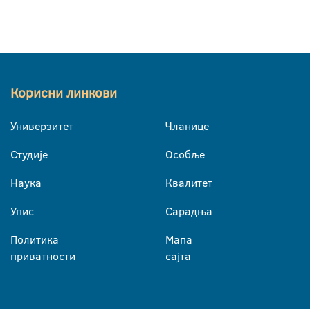
Корисни линкови
Универзитет
Чланице
Студије
Особље
Наука
Квалитет
Упис
Сарадња
Политика
Мапа
приватности
сајта