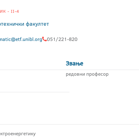
К - II-4
отехнички факултет
matic@etf.unibl.org
051/221-820
Звање
редовни професор
ектроенергетику