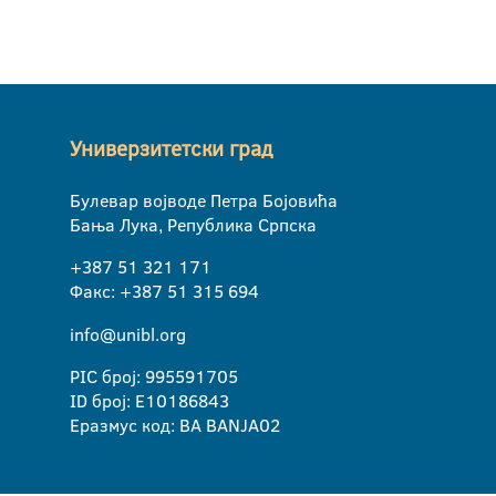
Универзитетски град
Булевар војводе Петра Бојовића
Бања Лука, Република Српска
+387 51 321 171
Факс: +387 51 315 694
info@unibl.org
PIC број: 995591705
ID број: E10186843
Еразмус код: BA BANJA02