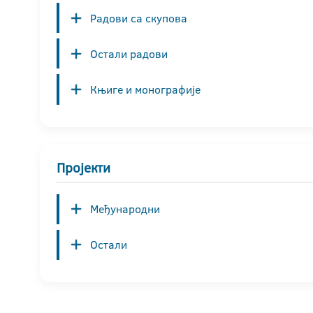
Радови са скупова
Остали радови
Књиге и монографије
Пројекти
Међународни
Остали