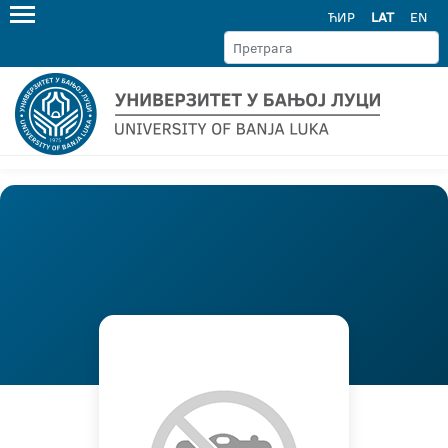
ЋИР
LAT
EN