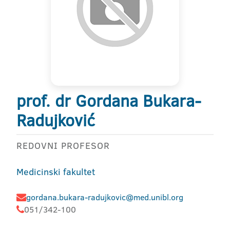
prof. dr Gordana Bukara-
Radujković
REDOVNI PROFESOR
Medicinski fakultet
gordana.bukara-radujkovic@med.unibl.org
051/342-100