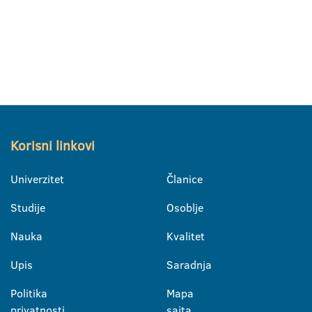
Korisni linkovi
Univerzitet
Članice
Studije
Osoblje
Nauka
Kvalitet
Upis
Saradnja
Politika
Mapa
privatnosti
sajta