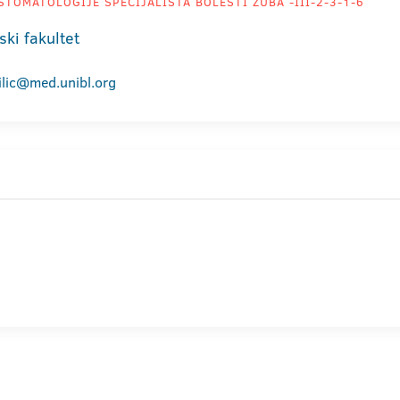
TOMATOLOGIJE SPECIJALISTA BOLESTI ZUBA -III-2-3-1-6
ski fakultet
ilic@med.unibl.org