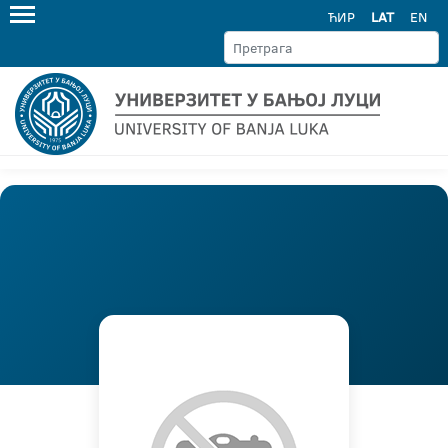
ЋИР
LAT
EN