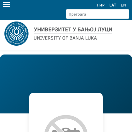
ЋИР
LAT
EN