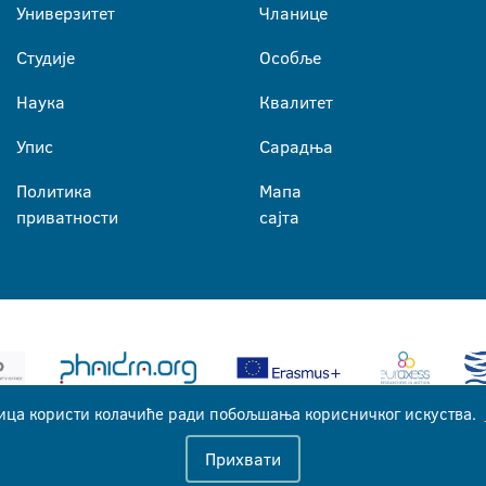
Универзитет
Чланице
Студије
Особље
Наука
Квалитет
Упис
Сарадња
Политика
Мапа
приватности
сајта
ица користи колачиће ради побољшања корисничког искуства.
Универзитет у Бањој Луци © 2026
Прихвати
Сва права задржана