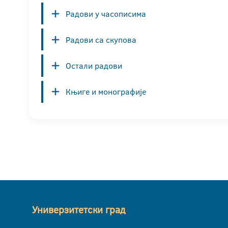
Радови у часописима
Радови са скупова
Остали радови
Књиге и монографије
Универзитетски град