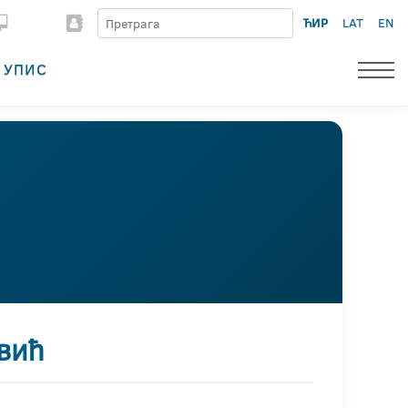
ЋИР
LAT
EN
УПИС
вић