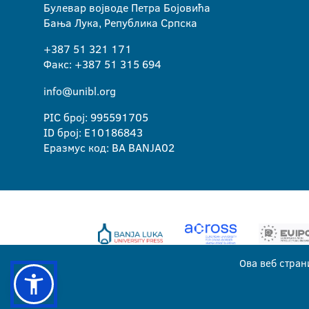
Булевар војводе Петра Бојовића
Бања Лука, Република Српска
+387 51 321 171
Факс: +387 51 315 694
info@unibl.org
PIC број: 995591705
ID број: E10186843
Еразмус код: BA BANJA02
Ова веб стран