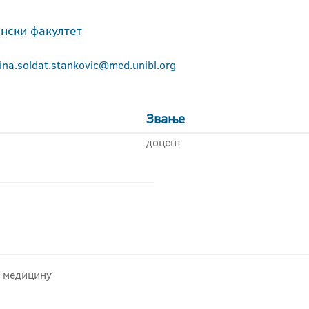
нски факултет
ina.soldat.stankovic@med.unibl.org
Звање
доцент
у медицину