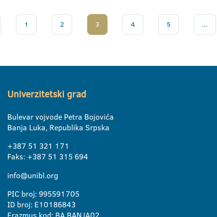
1
2
3
4
5
...
Univerzitetski grad
Bulevar vojvode Petra Bojovića
Banja Luka, Republika Srpska
+387 51 321 171
Faks: +387 51 315 694
info@unibl.org
PIC broj: 995591705
ID broj: E10186843
Erazmus kod: BA BANJA02