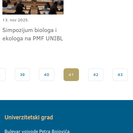
13. nov 2025.
Simpozijum biologa i
ekologa na PMF UNIBL
.
39
40
41
42
43
Univerzitetski grad
Bulevar vojvode Petra Bojovića