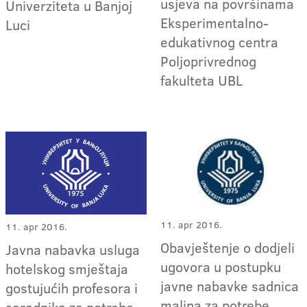
usjeva na površinama
Univerziteta u Banjoj
Eksperimentalno-
Luci
edukativnog centra
Poljoprivrednog
fakulteta UBL
11. apr 2016.
11. apr 2016.
Obavještenje o dodjeli
Javna nabavka usluga
ugovora u postupku
hotelskog smještaja
javne nabavke sadnica
gostujućih profesora i
malina za potrebe
saradnika za potrebe