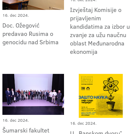
Izvještaj Komisije o
16. dec 2024.
prijavljenim
Doc. Ožegović
kandidatima za izbor u
predavao Rusima o
zvanje za užu naučnu
genocidu nad Srbima
oblast Međunarodna
ekonomija
16. dec 2024.
16. dec 2024.
Šumarski fakultet
U ,,Banskom dvoruˮ