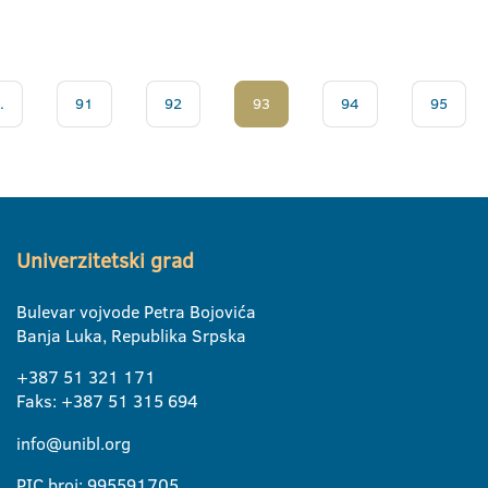
.
91
92
93
94
95
Univerzitetski grad
Bulevar vojvode Petra Bojovića
Banja Luka, Republika Srpska
+387 51 321 171
Faks: +387 51 315 694
info@unibl.org
PIC broj: 995591705