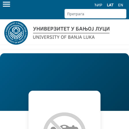
ЋИР
LAT
EN