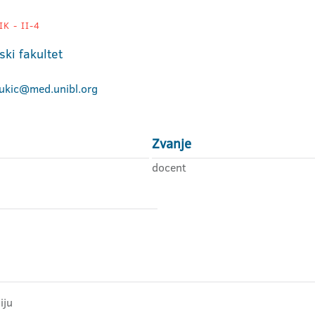
K - II-4
ski fakultet
jukic@med.unibl.org
Zvanje
docent
iju