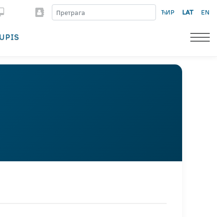
ЋИР
LAT
EN
UPIS