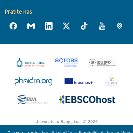
Pratite nas
Univerzitet u Banjoj Luci © 2026
Sva prava zadržana
Ova veb stranica koristi kolačiće radi poboljšanja korisničkog