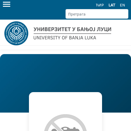
ЋИР
LAT
EN