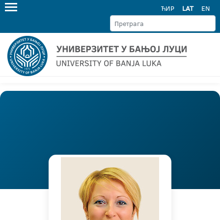
ЋИР
LAT
EN