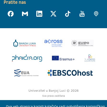
Pratite nas
Univerzitet u Banjoj Luci © 2026
Sva prava zadržana
Ova veb stranica koristi kolačiće radi poboljšanja korisničkog