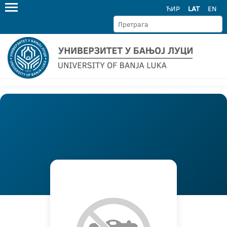
ЋИР
LAT
EN