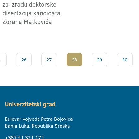
za izradu doktorske
disertacije kandidata
Zorana Matkovića
.
26
27
28
29
30
Univerzitetski grad
Bulevar vojvode Petra Bojovića
Banja Luka, Republika Srpska
+387 51 321 171