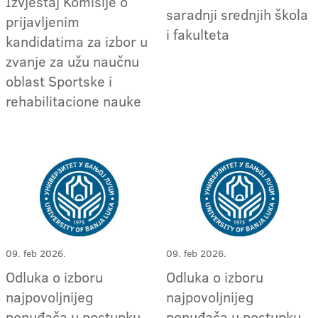
Izvještaj Komisije o
saradnji srednjih škola
prijavljenim
i fakulteta
kandidatima za izbor u
zvanje za užu naučnu
oblast Sportske i
rehabilitacione nauke
09. feb 2026.
09. feb 2026.
Odluka o izboru
Odluka o izboru
najpovoljnijeg
najpovoljnijeg
ponuđača u postupku
ponuđača u postupku