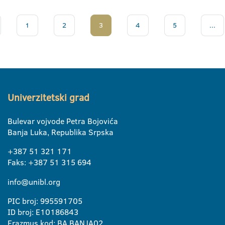
1
2
3
4
5
...
Univerzitetski grad
Bulevar vojvode Petra Bojovića
Banja Luka, Republika Srpska
+387 51 321 171
Faks: +387 51 315 694
info@unibl.org
PIC broj: 995591705
ID broj: E10186843
Erazmus kod: BA BANJA02