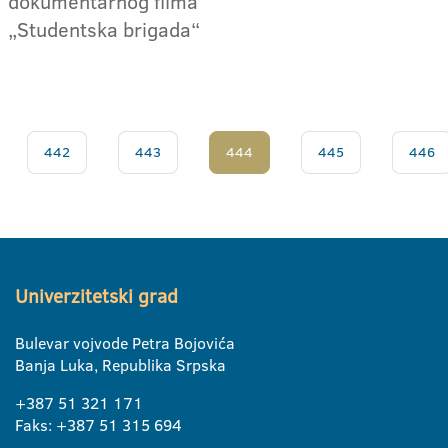
dokumentarnog filma
„Studentska brigada“
442
443
444
445
446
Univerzitetski grad
Bulevar vojvode Petra Bojovića
Banja Luka, Republika Srpska
+387 51 321 171
Faks: +387 51 315 694