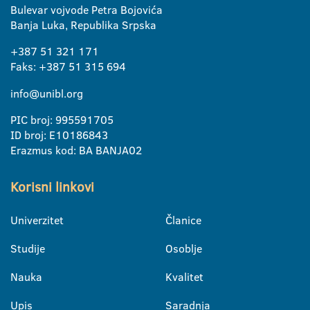
Bulevar vojvode Petra Bojovića
Banja Luka, Republika Srpska
+387 51 321 171
Faks: +387 51 315 694
info@unibl.org
PIC broj: 995591705
ID broj: E10186843
Erazmus kod: BA BANJA02
Korisni linkovi
Univerzitet
Članice
Studije
Osoblje
Nauka
Kvalitet
Upis
Saradnja