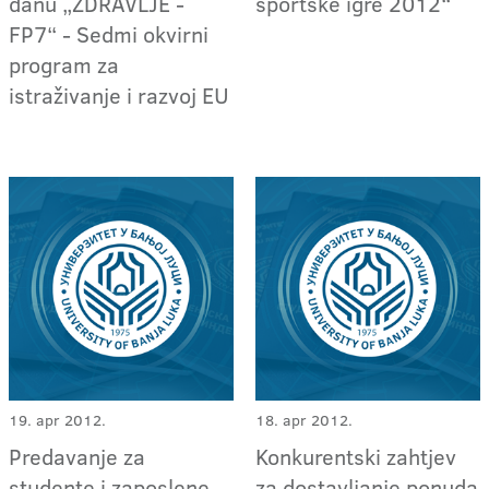
danu „ZDRAVLJE -
sportske igre 2012“
FP7“ - Sedmi okvirni
program za
istraživanje i razvoj EU
19. apr 2012.
18. apr 2012.
Predavanje za
Konkurentski zahtjev
studente i zaposlene
za dostavljanje ponuda