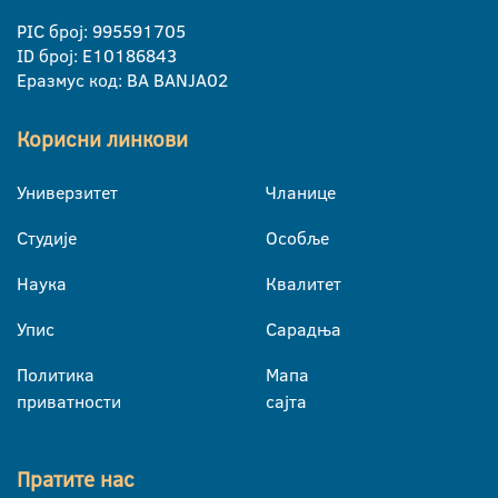
PIC број: 995591705
ID број: E10186843
Еразмус код: BA BANJA02
Корисни линкови
Универзитет
Чланице
Студије
Особље
Наука
Квалитет
Упис
Сарадња
Политика
Мапа
приватности
сајта
Пратите нас