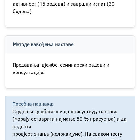
активност (15 бодова) и завршни испит (30
бодова).
Методе извођења наставе
Предавања, вјежбе, семинарски радови и
консултације.
Посебна назнака:
Студенти су обавезни да присуствују настави
(морају остварити најмање 80 % присуства) и да
раде све
провјере знања (колоквијуме). На сваком тесту