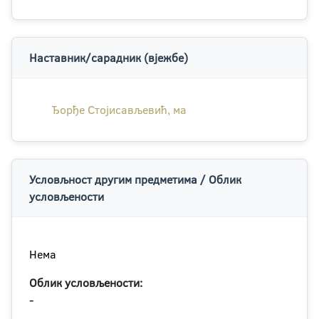
Наставник/сарадник (вјежбе)
Ђорђе Стојисављевић, ма
Условљност другим предметима / Облик
условљености
Нема
Облик условљености:
-