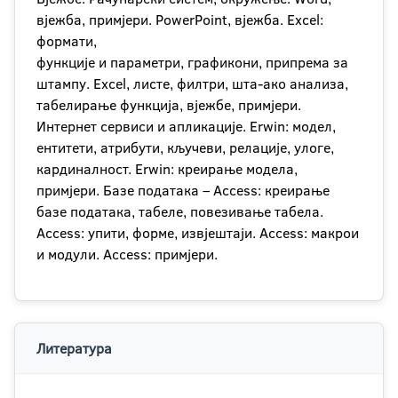
вјежба, примјери. PowerPoint, вјежба. Excel:
формати,
функције и параметри, графикони, припрема за
штампу. Excel, листе, филтри, шта-ако анализа,
табелирање функција, вјежбе, примјери.
Интернет сервиси и апликације. Erwin: модел,
ентитети, атрибути, кључеви, релације, улоге,
кардиналност. Erwin: креирање модела,
примјери. Базе података – Access: креирање
базе података, табеле, повезивање табела.
Access: упити, форме, извјештаји. Access: макрои
и модули. Access: примјери.
Литература