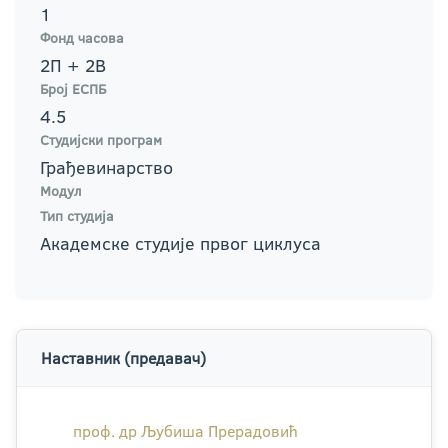
1
Фонд часова
2П + 2В
Број ЕСПБ
4.5
Студијски програм
Грађевинарство
Модул
Тип студија
Академске студије првог циклуса
Наставник (предавач)
проф. др Љубиша Прерадовић