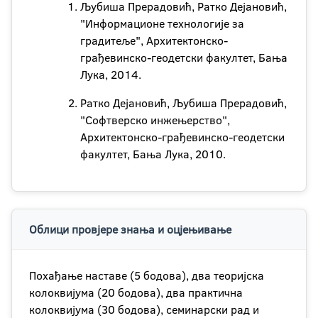
Љубиша Прерадовић, Ратко Дејановић,
"Информационе технологије за
градитеље", Архитектонско-
грађевинско-геодетски факултет, Бања
Лука, 2014.
Ратко Дејановић, Љубиша Прерадовић,
"Софтверско инжењерство",
Архитектонско-грађевинско-геодетски
факултет, Бања Лука, 2010.
Облици провјере знања и оцјењивање
Похађање наставе (5 бодова), два теоријска
колоквијума (20 бодова), два практична
колоквијума (30 бодова), семинарски рад и