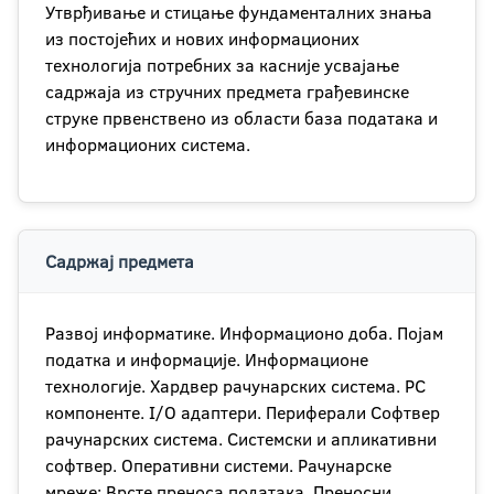
Утврђивање и стицање фундаменталних знања
из постојећих и нових информационих
технологија потребних за касније усвајање
садржаја из стручних предмета грађевинске
струке првенствено из области база података и
информационих система.
Садржај предмета
Развој информатике. Информационо доба. Појам
податка и информације. Информационе
технологије. Хардвер рачунарских система. PC
компоненте. I/O адаптери. Периферали Софтвер
рачунарских система. Системски и апликативни
софтвер. Оперативни системи. Рачунарске
мреже: Врсте преноса података. Преносни