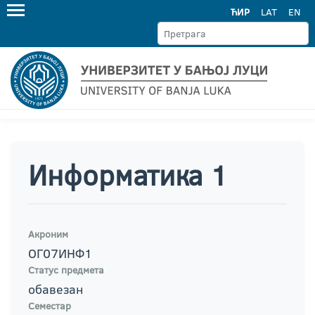
ЋИР
LAT
EN
Информатика 1
Акроним
ОГ07ИНФ1
Статус предмета
обавезан
Семестар