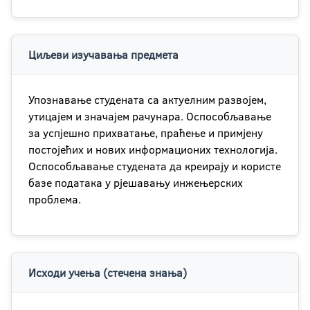
Циљеви изучавања предмета
Упознавање студената са актуелним развојем,
утицајем и значајем рачунара. Оспособљавање
за успјешно прихватање, праћење и примјену
постојећих и нових информационих технологија.
Оспособљавање студената да креирају и користе
базе података у рјешавању инжењерских
проблема.
Исходи учења (стечена знања)