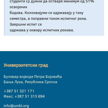
студенти су дужни да остваре минимум од 51%
освојених
бодова. Колоквијуми се одржавају у току
семестра, а поправни током испитног рока.
Завршни испит се
одржава у оквиру испитних рокова.
Универзитетски град
Булевар војводе Петра Бојовића
Бања Лука, Република Српска
+387 51 321 171
Факс: +387 51 315 694
info@unibl.org