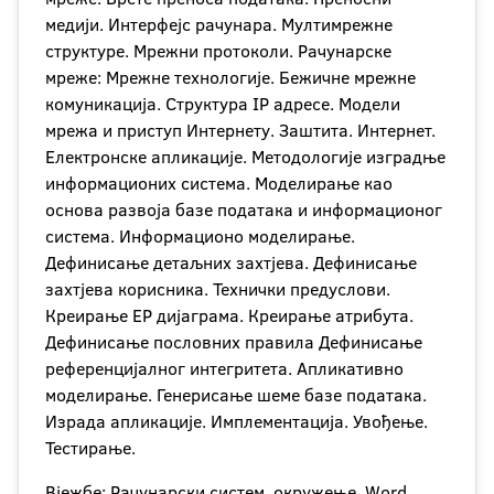
медији. Интерфејс рачунара. Мултимрежне
структуре. Мрежни протоколи. Рачунарске
мреже: Мрежне технологије. Бежичне мрежне
комуникација. Структура IP адресе. Модели
мрежа и приступ Интернету. Заштита. Интернет.
Електронске апликације. Методологије изградње
информационих система. Моделирање као
основа развоја базе података и информационог
система. Информационо моделирање.
Дефинисање детаљних захтјева. Дефинисање
захтјева корисника. Технички предуслови.
Креирање ЕР дијаграма. Креирање атрибута.
Дефинисање пословних правила Дефинисање
референцијалног интегритета. Апликативно
моделирање. Генерисање шеме базе података.
Израда апликације. Имплементација. Увођење.
Тестирање.
Вјежбе: Рачунарски систем, окружење. Word,