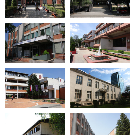
Реакредитација Универзитета у Бањој Луци и
акредитација 16 студијских програма
Дан отворених врата - 2019.
Годишња изложба Академије умјетности
Дан отворених врата 2022. година