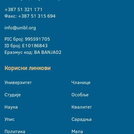
+387 51 321 171
Факс: +387 51 315 694
info@unibl.org
PIC број: 995591705
ID број: E10186843
Еразмус код: BA BANJA02
Корисни линкови
Универзитет
Чланице
Студије
Особље
Наука
Квалитет
Упис
Сарадња
Политика
Мапа