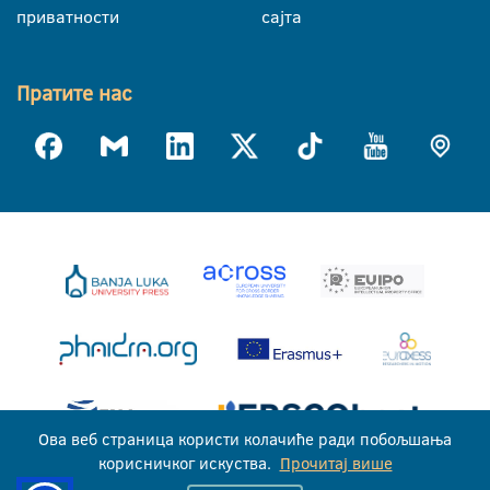
приватности
сајта
Пратите нас
Ова веб страница користи колачиће ради побољшања
корисничког искуства.
Прочитај више