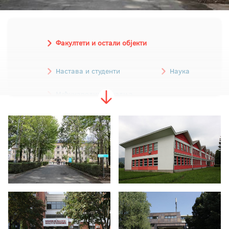
Факултети и остали објекти
Настава и студенти
Наука
Међународна сарадња
Дан Универзитета
Отварање Конфуцијевог института
Годишњица Пољопривредног факултета
Прва годишњица Факултета безбједносних
наука
Уручени сертификати полазницима пројекта
''Моја пракса''