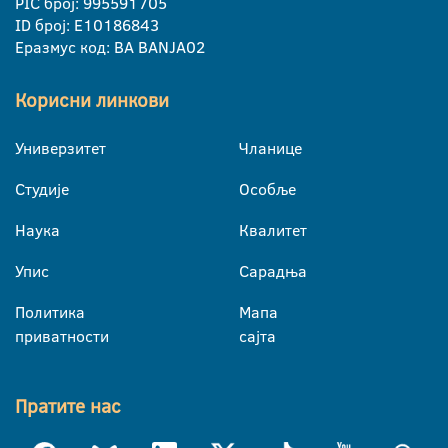
PIC број: 995591705
ID број: E10186843
Еразмус код: BA BANJA02
Корисни линкови
Универзитет
Чланице
Студије
Особље
Наука
Квалитет
Упис
Сарадња
Политика
Мапа
приватности
сајта
Пратите нас