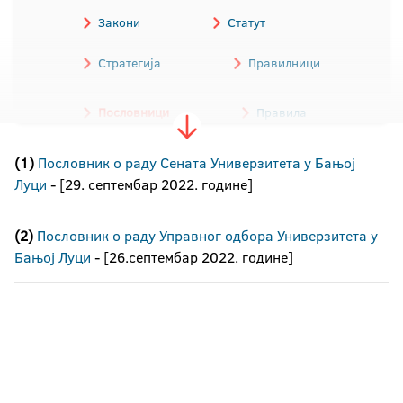
Закони
Статут
Стратегија
Правилници
Пословници
Правила
(1)
Пословник о раду Сената Универзитета у Бањој
Одлуке
Трошковник
Луци
- [29. септембар 2022. године]
Обрасци
Остали акти
(2)
Пословник о раду Управног одбора Универзитета у
Програми
Бањој Луци
- [26.септембар 2022. године]
Архива аката Универзитета